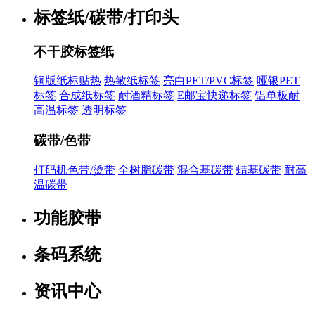
标签纸/碳带/打印头
不干胶标签纸
铜版纸标贴热
热敏纸标签
亮白PET/PVC标签
哑银PET
标签
合成纸标签
耐酒精标签
E邮宝快递标签
铝单板耐
高温标签
透明标签
碳带/色带
打码机色带/烫带
全树脂碳带
混合基碳带
蜡基碳带
耐高
温碳带
功能胶带
条码系统
资讯中心