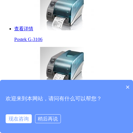
查看详情
Postek G-3106
查看详情
×
Postek G-2108
欢迎来到本网站，请问有什么可以帮您？
现在咨询
稍后再说