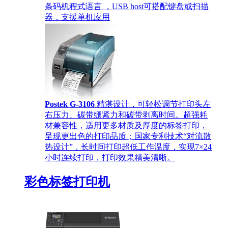
条码机程式语言 ，USB host可搭配键盘或扫描
器，支援单机应用
Postek G-3106
精湛设计，可轻松调节打印头左
右压力、碳带绷紧力和碳带剥离时间。超强耗
材兼容性，适用更多材质及厚度的标签打印，
呈现更出色的打印品质；国家专利技术“对流散
热设计”，长时间打印超低工作温度，实现7×24
小时连续打印，打印效果精美清晰。
彩色标签打印机