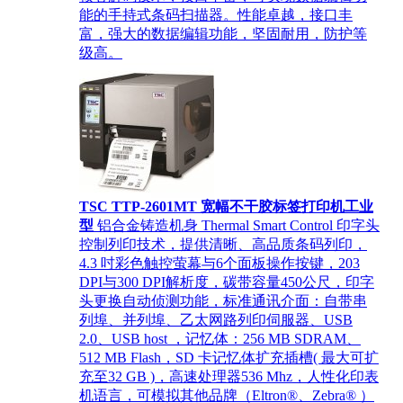
能的手持式条码扫描器。性能卓越，接口丰
富，强大的数据编辑功能，坚固耐用，防护等
级高。
TSC TTP-2601MT 宽幅不干胶标签打印机工业
型
铝合金铸造机身 Thermal Smart Control 印字头
控制列印技术，提供清晰、高品质条码列印，
4.3 吋彩色触控萤幕与6个面板操作按键，203
DPI与300 DPI解析度，碳带容量450公尺，印字
头更换自动侦测功能，标准通讯介面：自带串
列埠、并列埠、乙太网路列印伺服器、USB
2.0、USB host ，记忆体：256 MB SDRAM、
512 MB Flash，SD 卡记忆体扩充插槽( 最大可扩
充至32 GB )，高速处理器536 Mhz，人性化印表
机语言，可模拟其他品牌（Eltron®、Zebra® ）