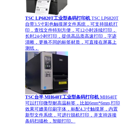
TSC LP6820T工业型条码打印机
TSC LP6820T
自带3.5寸彩色触摸屏文件系统，可支持脱机打
印，查找文件特别方便，可12小时连续打印，
长时24小时打印，提供高品质高速打印，字迹
清晰，更换不同的标签材质，可直接在屏幕上
测纸，
TSC台半 MH640T工业型条码打印机
MH640T
可以打印微型耐高温标签，比如6mm*6mm,打印
效果可媲美印刷字体，标配4.3寸触摸屏，内置
新型文件系统，可进行脱机打印，并支持连接
条码扫描枪，智能打印。