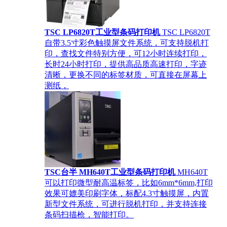
TSC LP6820T工业型条码打印机
TSC LP6820T
自带3.5寸彩色触摸屏文件系统，可支持脱机打
印，查找文件特别方便，可12小时连续打印，
长时24小时打印，提供高品质高速打印，字迹
清晰，更换不同的标签材质，可直接在屏幕上
测纸，
TSC台半 MH640T工业型条码打印机
MH640T
可以打印微型耐高温标签，比如6mm*6mm,打印
效果可媲美印刷字体，标配4.3寸触摸屏，内置
新型文件系统，可进行脱机打印，并支持连接
条码扫描枪，智能打印。