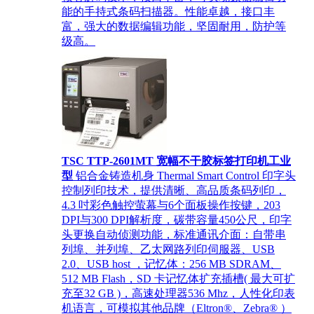
能的手持式条码扫描器。性能卓越，接口丰
富，强大的数据编辑功能，坚固耐用，防护等
级高。
TSC TTP-2601MT 宽幅不干胶标签打印机工业
型
铝合金铸造机身 Thermal Smart Control 印字头
控制列印技术，提供清晰、高品质条码列印，
4.3 吋彩色触控萤幕与6个面板操作按键，203
DPI与300 DPI解析度，碳带容量450公尺，印字
头更换自动侦测功能，标准通讯介面：自带串
列埠、并列埠、乙太网路列印伺服器、USB
2.0、USB host ，记忆体：256 MB SDRAM、
512 MB Flash，SD 卡记忆体扩充插槽( 最大可扩
充至32 GB )，高速处理器536 Mhz，人性化印表
机语言，可模拟其他品牌（Eltron®、Zebra® ）