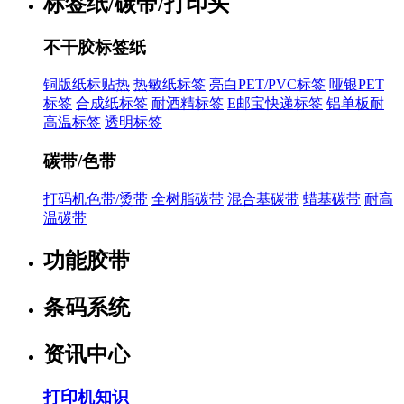
标签纸/碳带/打印头
不干胶标签纸
铜版纸标贴热
热敏纸标签
亮白PET/PVC标签
哑银PET
标签
合成纸标签
耐酒精标签
E邮宝快递标签
铝单板耐
高温标签
透明标签
碳带/色带
打码机色带/烫带
全树脂碳带
混合基碳带
蜡基碳带
耐高
温碳带
功能胶带
条码系统
资讯中心
打印机知识