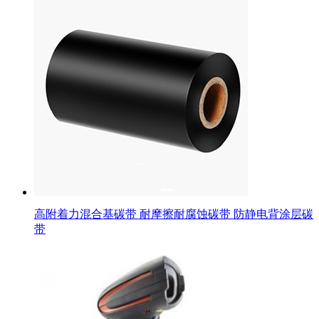
高附着力混合基碳带 耐摩擦耐腐蚀碳带 防静电背涂层碳
带