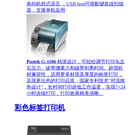
条码机程式语言 ，USB host可搭配键盘或扫描
器，支援单机应用
Postek G-3106
精湛设计，可轻松调节打印头左
右压力、碳带绷紧力和碳带剥离时间。超强耗
材兼容性，适用更多材质及厚度的标签打印，
呈现更出色的打印品质；国家专利技术“对流散
热设计”，长时间打印超低工作温度，实现7×24
小时连续打印，打印效果精美清晰。
彩色标签打印机