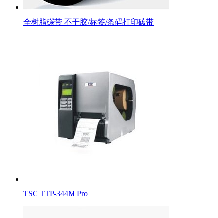
全树脂碳带 不干胶/标签/条码打印碳带
TSC TTP-344M Pro