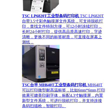
TSC LP6820T工业型条码打印机
TSC LP6820T
自带3.5寸彩色触摸屏文件系统，可支持脱机打
印，查找文件特别方便，可12小时连续打印，
长时24小时打印，提供高品质高速打印，字迹
清晰，更换不同的标签材质，可直接在屏幕上
测纸，
TSC台半 MH640T工业型条码打印机
MH640T
可以打印微型耐高温标签，比如6mm*6mm,打印
效果可媲美印刷字体，标配4.3寸触摸屏，内置
新型文件系统，可进行脱机打印，并支持连接
条码扫描枪，智能打印。