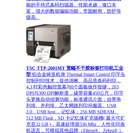
能的手持式条码扫描器。性能卓越，接口丰
富，强大的数据编辑功能，坚固耐用，防护等
级高。
TSC TTP-2601MT 宽幅不干胶标签打印机工业
型
铝合金铸造机身 Thermal Smart Control 印字头
控制列印技术，提供清晰、高品质条码列印，
4.3 吋彩色触控萤幕与6个面板操作按键，203
DPI与300 DPI解析度，碳带容量450公尺，印字
头更换自动侦测功能，标准通讯介面：自带串
列埠、并列埠、乙太网路列印伺服器、USB
2.0、USB host ，记忆体：256 MB SDRAM、
512 MB Flash，SD 卡记忆体扩充插槽( 最大可扩
充至32 GB )，高速处理器536 Mhz，人性化印表
机语言，可模拟其他品牌（Eltron®、Zebra® ）