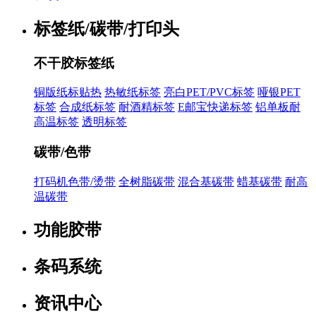
标签纸/碳带/打印头
不干胶标签纸
铜版纸标贴热
热敏纸标签
亮白PET/PVC标签
哑银PET
标签
合成纸标签
耐酒精标签
E邮宝快递标签
铝单板耐
高温标签
透明标签
碳带/色带
打码机色带/烫带
全树脂碳带
混合基碳带
蜡基碳带
耐高
温碳带
功能胶带
条码系统
资讯中心