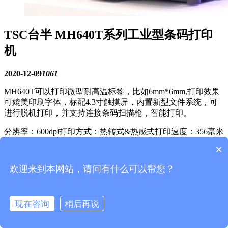
TSC台半 MH640T系列工业型条码打印
机
2020-12-09
1061
MH640T可以打印微型耐高温标签，比如6mm*6mm,打印效果
可媲美印刷字体，标配4.3寸触摸屏，内置新型文件系统，可
进行脱机打印，并支持连接条码扫描枪，智能打印。
分辨率：600dpi
打印方式：热转式&热感式
打印速度：356毫米
（14’’英寸）/秒
打印宽度：104mm
×
资料下载：
欢迎来到本网站，请问有什么可以帮您？
TSC台式MH640T工业型条码打印机
现在咨询
稍后再说