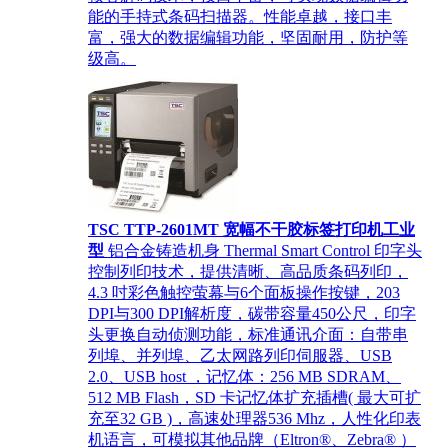
能的手持式条码扫描器。性能卓越，接口丰
富，强大的数据编辑功能，坚固耐用，防护等
级高。
TSC TTP-2601MT 宽幅不干胶标签打印机工业
型
铝合金铸造机身 Thermal Smart Control 印字头
控制列印技术，提供清晰、高品质条码列印，
4.3 吋彩色触控萤幕与6个面板操作按键，203
DPI与300 DPI解析度，碳带容量450公尺，印字
头更换自动侦测功能，标准通讯介面：自带串
列埠、并列埠、乙太网路列印伺服器、USB
2.0、USB host ，记忆体：256 MB SDRAM、
512 MB Flash，SD 卡记忆体扩充插槽( 最大可扩
充至32 GB )，高速处理器536 Mhz，人性化印表
机语言，可模拟其他品牌（Eltron®、Zebra® ）