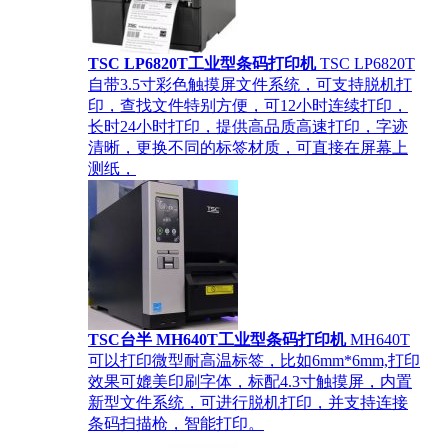
TSC LP6820T工业型条码打印机
TSC LP6820T
自带3.5寸彩色触摸屏文件系统，可支持脱机打
印，查找文件特别方便，可12小时连续打印，
长时24小时打印，提供高品质高速打印，字迹
清晰，更换不同的标签材质，可直接在屏幕上
测纸，
TSC台半 MH640T工业型条码打印机
MH640T
可以打印微型耐高温标签，比如6mm*6mm,打印
效果可媲美印刷字体，标配4.3寸触摸屏，内置
新型文件系统，可进行脱机打印，并支持连接
条码扫描枪，智能打印。