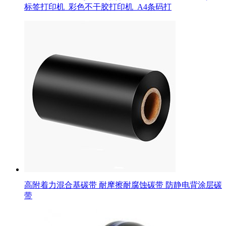
标签打印机_彩色不干胶打印机_A4条码打
高附着力混合基碳带 耐摩擦耐腐蚀碳带 防静电背涂层碳
带