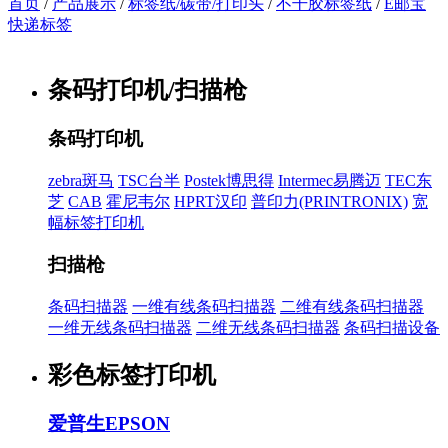
首页
/
产品展示
/
标签纸/碳带/打印头
/
不干胶标签纸
/
E邮宝
快递标签
条码打印机/扫描枪
条码打印机
zebra斑马
TSC台半
Postek博思得
Intermec易腾迈
TEC东
芝
CAB
霍尼韦尔
HPRT汉印
普印力(PRINTRONIX)
宽
幅标签打印机
扫描枪
条码扫描器
一维有线条码扫描器
二维有线条码扫描器
一维无线条码扫描器
二维无线条码扫描器
条码扫描设备
彩色标签打印机
爱普生EPSON