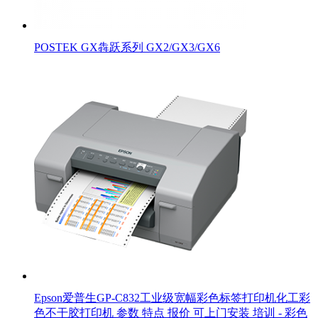
POSTEK GX犇跃系列 GX2/GX3/GX6
Epson爱普生GP-C832工业级宽幅彩色标签打印机化工彩
色不干胶打印机 参数 特点 报价 可上门安装 培训 - 彩色