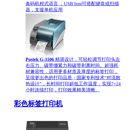
条码机程式语言 ，USB host可搭配键盘或扫描
器，支援单机应用
Postek G-3106
精湛设计，可轻松调节打印头左
右压力、碳带绷紧力和碳带剥离时间。超强耗
材兼容性，适用更多材质及厚度的标签打印，
呈现更出色的打印品质；国家专利技术“对流散
热设计”，长时间打印超低工作温度，实现7×24
小时连续打印，打印效果精美清晰。
彩色标签打印机