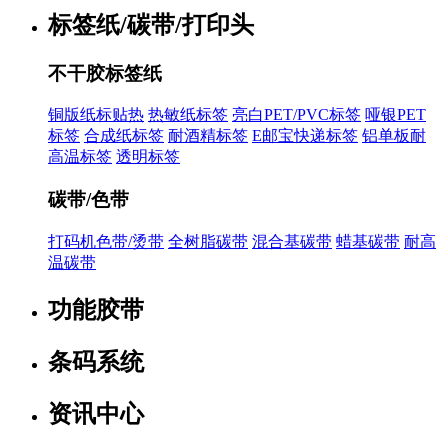
标签纸/碳带/打印头
不干胶标签纸
铜版纸标贴热
热敏纸标签
亮白PET/PVC标签
哑银PET
标签
合成纸标签
耐酒精标签
E邮宝快递标签
铝单板耐
高温标签
透明标签
碳带/色带
打码机色带/烫带
全树脂碳带
混合基碳带
蜡基碳带
耐高
温碳带
功能胶带
条码系统
资讯中心