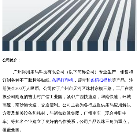
公司简介：
广州得用条码科技
有限公司（以下简称公司）专业生产，销售和
订制各种不干胶标签
贴纸
,
条码打印机
，碳带和
条码扫描枪
等产品。注
册资金200万人民币。公司位于广州市天河区
珠村东横三路
，
工厂在紧
挨公司附近的吉山村广信工业园，
紧邻广园快速路，华南快速，环城
高速，南沙港快速，交通便利。公司主要为各行业提供条码应用解决
方案及相关设备和耗材，与诸如
欧派集团
，
广州南车（现合并到中
车）
等知名企业建立了良好的合作关系，公司产品以珠三角为重点，
覆盖全国。