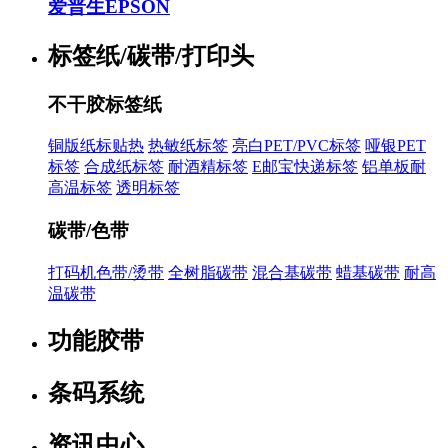
爱普生EPSON
标签纸/碳带/打印头
不干胶标签纸
铜版纸标贴热
热敏纸标签
亮白PET/PVC标签
哑银PET
标签
合成纸标签
耐酒精标签
E邮宝快递标签
铝单板耐
高温标签
透明标签
碳带/色带
打码机色带/烫带
全树脂碳带
混合基碳带
蜡基碳带
耐高
温碳带
功能胶带
条码系统
资讯中心