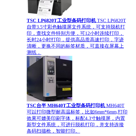
TSC LP6820T工业型条码打印机
TSC LP6820T
自带3.5寸彩色触摸屏文件系统，可支持脱机打
印，查找文件特别方便，可12小时连续打印，
长时24小时打印，提供高品质高速打印，字迹
清晰，更换不同的标签材质，可直接在屏幕上
测纸，
TSC台半 MH640T工业型条码打印机
MH640T
可以打印微型耐高温标签，比如6mm*6mm,打印
效果可媲美印刷字体，标配4.3寸触摸屏，内置
新型文件系统，可进行脱机打印，并支持连接
条码扫描枪，智能打印。