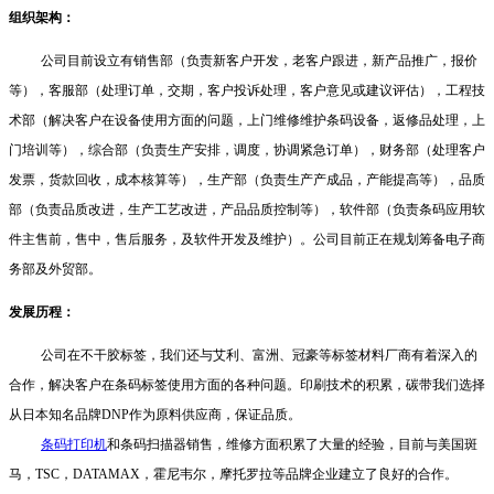
组织架构：
公司目前设立有销售部（负责新客户开发，老客户跟进，新产品推广，报价
等），客服部（处理订单，交期，客户投诉处理，客户意见或建议评估），工程技
术部（解决客户在设备使用方面的问题，上门维修维护条码设备，返修品处理，上
门培训等），综合部（负责生产安排，调度，协调紧急订单），财务部（处理客户
发票，货款回收，成本核算等），生产部（负责生产产成品，产能提高等），品质
部（负责品质改进，生产工艺改进，产品品质控制等），软件部（负责条码应用软
件主售前，售中，售后服务，及软件开发及维护）。公司目前正在规划筹备电子商
务部及外贸部。
发展历程：
公司在
不干胶标签，
我们还与艾利
、
富洲
、冠豪
等标签材料厂商有着深入的
合作，解决客户在条码标签使用方面的各种问题。
印刷技术的积累，碳带我们选择
从日本知名品牌
DNP作为原料供应商，保证品质。
条码打印机
和条码扫描器
销售，维修方面积累了大量的经验，目前与美国斑
马，
TSC，
DATAMAX，霍尼韦尔，摩托罗拉等品牌企业建立了良好的合作。