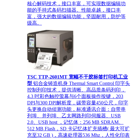
核心解码技术，接口丰富，可实现数据编辑功
能的手持式条码扫描器。性能卓越，接口丰
富，强大的数据编辑功能，坚固耐用，防护等
级高。
TSC TTP-2601MT 宽幅不干胶标签打印机工业
型
铝合金铸造机身 Thermal Smart Control 印字头
控制列印技术，提供清晰、高品质条码列印，
4.3 吋彩色触控萤幕与6个面板操作按键，203
DPI与300 DPI解析度，碳带容量450公尺，印字
头更换自动侦测功能，标准通讯介面：自带串
列埠、并列埠、乙太网路列印伺服器、USB
2.0、USB host ，记忆体：256 MB SDRAM、
512 MB Flash，SD 卡记忆体扩充插槽( 最大可扩
充至32 GB )，高速处理器536 Mhz，人性化印表