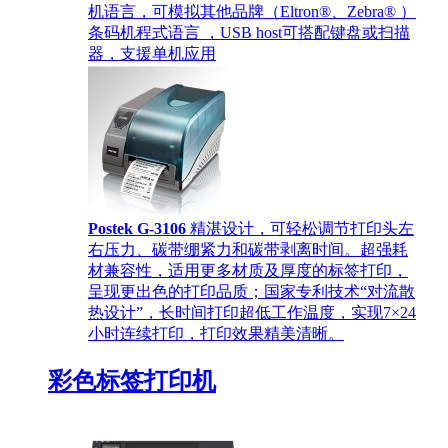
机语言，可模拟其他品牌（Eltron®、Zebra® ）
条码机程式语言 ，USB host可搭配键盘或扫描
器，支援单机应用
Postek G-3106
精湛设计，可轻松调节打印头左
右压力、碳带绷紧力和碳带剥离时间。超强耗
材兼容性，适用更多材质及厚度的标签打印，
呈现更出色的打印品质；国家专利技术“对流散
热设计”，长时间打印超低工作温度，实现7×24
小时连续打印，打印效果精美清晰。
彩色标签打印机