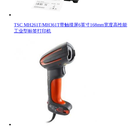
TSC MH261T/MH361T带触摸屏6英寸168mm宽度高性能
工业型标签打印机