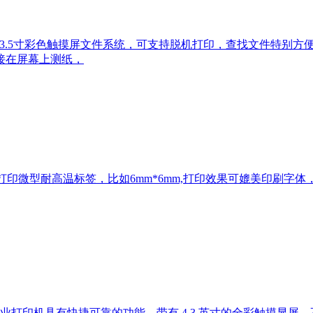
0T自带3.5寸彩色触摸屏文件系统，可支持脱机打印，查找文件特别
接在屏幕上测纸，
可以打印微型耐高温标签，比如6mm*6mm,打印效果可媲美印刷字
1 工业打印机具有快捷可靠的功能，带有 4.3 英寸的全彩触摸