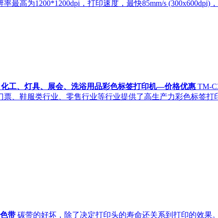
200*1200dpi，打印速度，最快85mm/s (300x600d
机食品、化工、灯具、展会、洗浴用品彩色标签打印机—价格优惠
TM
票、鞋服类行业、零售行业等行业提供了高生产力彩色标签打印，
机色带
碳带的好坏，除了决定打印头的寿命还关系到打印的效果