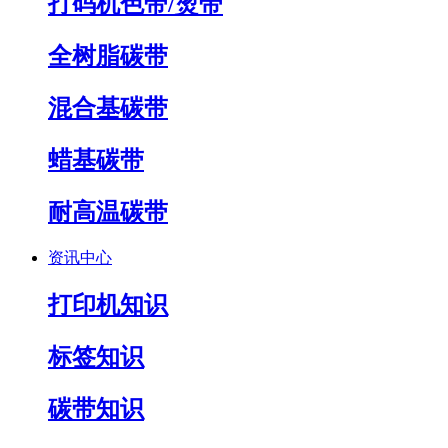
打码机色带/烫带
全树脂碳带
混合基碳带
蜡基碳带
耐高温碳带
资讯中心
打印机知识
标签知识
碳带知识