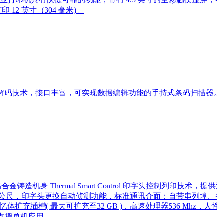
12 英寸（304 毫米)。
解码技术，接口丰富，可实现数据编辑功能的手持式条码扫描器
合金铸造机身 Thermal Smart Control 印字头控制列印
量450公尺，印字头更换自动侦测功能，标准通讯介面：自带串列埠、并列埠
D 卡记忆体扩充插槽( 最大可扩充至32 GB )，高速处理器536 Mhz
，支援单机应用