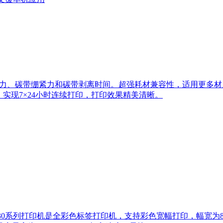
力、碳带绷紧力和碳带剥离时间。超强耗材兼容性，适用更多材
实现7×24小时连续打印，打印效果精美清晰。
-C6530系列打印机是全彩色标签打印机，支持彩色宽幅打印，幅宽为8英