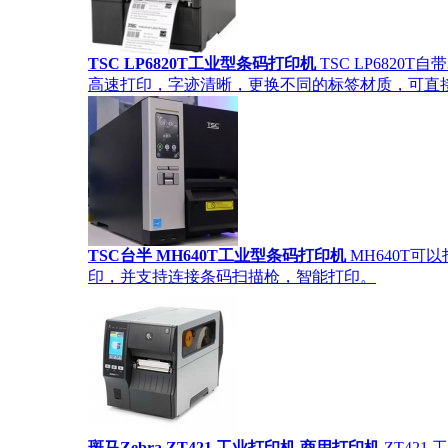
TSC LP6820T工业型条码打印机
TSC LP682
高速打印，字迹清晰，更换不同的标签材质，可直
TSC台半 MH640T工业型条码打印机
MH640T
印，并支持连接条码扫描枪，智能打印。
斑马Zebra ZT421 工业打印机 商用打印机
ZT42