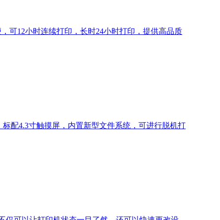
方便，可12小时连续打印，长时24小时打印，提供高品质
体，标配4.3寸触摸屏，内置新型文件系统，可进行脱机打
显屏，不仅可以让打印机状态一目了然，还可以快速更改设