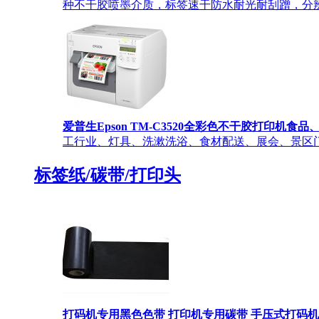
种不干胶喷墨介质，标签速干防水耐光耐刮蹭，分辨率最高为1
爱普生Epson TM-C3520全彩色不干胶打印
工行业、灯具、洗漱洗浴、食材配送、展会、景区门
标签纸/碳带/打印头
打码机专用黑色色带 打印机专用碳带 手压式打码