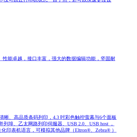
。性能卓越，接口丰富，强大的数据编辑功能，坚固耐
技术，提供清晰、高品质条码列印，4.3 吋彩色触控萤幕与6个面板
、乙太网路列印伺服器、USB 2.0、USB host ，
，人性化印表机语言，可模拟其他品牌（Eltron®、Zebra® ）