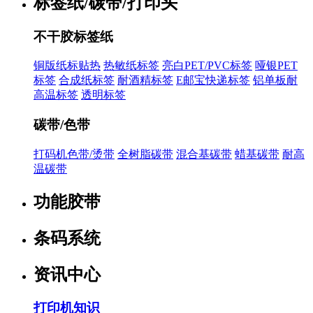
标签纸/碳带/打印头
不干胶标签纸
铜版纸标贴热
热敏纸标签
亮白PET/PVC标签
哑银PET
标签
合成纸标签
耐酒精标签
E邮宝快递标签
铝单板耐
高温标签
透明标签
碳带/色带
打码机色带/烫带
全树脂碳带
混合基碳带
蜡基碳带
耐高
温碳带
功能胶带
条码系统
资讯中心
打印机知识