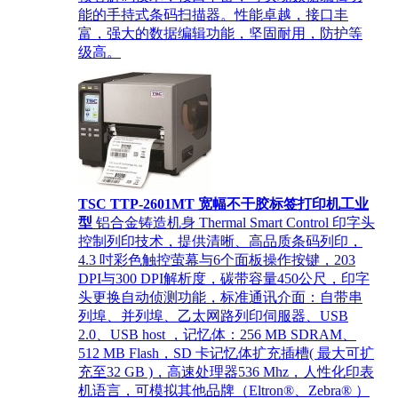
能的手持式条码扫描器。性能卓越，接口丰
富，强大的数据编辑功能，坚固耐用，防护等
级高。
TSC TTP-2601MT 宽幅不干胶标签打印机工业
型
铝合金铸造机身 Thermal Smart Control 印字头
控制列印技术，提供清晰、高品质条码列印，
4.3 吋彩色触控萤幕与6个面板操作按键，203
DPI与300 DPI解析度，碳带容量450公尺，印字
头更换自动侦测功能，标准通讯介面：自带串
列埠、并列埠、乙太网路列印伺服器、USB
2.0、USB host ，记忆体：256 MB SDRAM、
512 MB Flash，SD 卡记忆体扩充插槽( 最大可扩
充至32 GB )，高速处理器536 Mhz，人性化印表
机语言，可模拟其他品牌（Eltron®、Zebra® ）