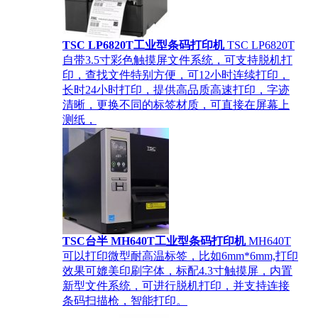
TSC LP6820T工业型条码打印机
TSC LP6820T
自带3.5寸彩色触摸屏文件系统，可支持脱机打
印，查找文件特别方便，可12小时连续打印，
长时24小时打印，提供高品质高速打印，字迹
清晰，更换不同的标签材质，可直接在屏幕上
测纸，
TSC台半 MH640T工业型条码打印机
MH640T
可以打印微型耐高温标签，比如6mm*6mm,打印
效果可媲美印刷字体，标配4.3寸触摸屏，内置
新型文件系统，可进行脱机打印，并支持连接
条码扫描枪，智能打印。