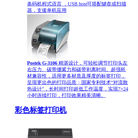
条码机程式语言 ，USB host可搭配键盘或扫描
器，支援单机应用
Postek G-3106
精湛设计，可轻松调节打印头左
右压力、碳带绷紧力和碳带剥离时间。超强耗
材兼容性，适用更多材质及厚度的标签打印，
呈现更出色的打印品质；国家专利技术“对流散
热设计”，长时间打印超低工作温度，实现7×24
小时连续打印，打印效果精美清晰。
彩色标签打印机