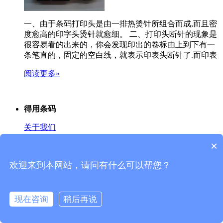
一、由于条码打印头是由一排热烫针所组合而成,而且密
度愈高的印字头烫针就愈细。 二、打印头断针的现象是
很容易看的出来的，你会发现印出的卷标由上到下有一
条笔直的，固定的空白线，就表示印表头断针了.而印表
阅读更多»
得用条码
关于我们
×
联系我们
专家解答
欢迎来到本网站，请问有什么可以帮您？
推荐品牌
现在咨询
稍后再说
斑马打印机
TSC打印机