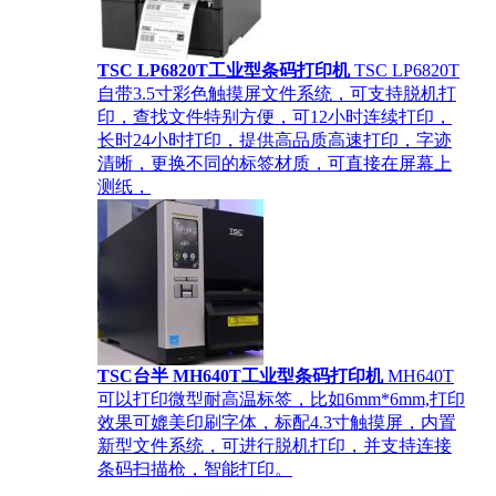
TSC LP6820T工业型条码打印机
TSC LP6820T
自带3.5寸彩色触摸屏文件系统，可支持脱机打
印，查找文件特别方便，可12小时连续打印，
长时24小时打印，提供高品质高速打印，字迹
清晰，更换不同的标签材质，可直接在屏幕上
测纸，
TSC台半 MH640T工业型条码打印机
MH640T
可以打印微型耐高温标签，比如6mm*6mm,打印
效果可媲美印刷字体，标配4.3寸触摸屏，内置
新型文件系统，可进行脱机打印，并支持连接
条码扫描枪，智能打印。