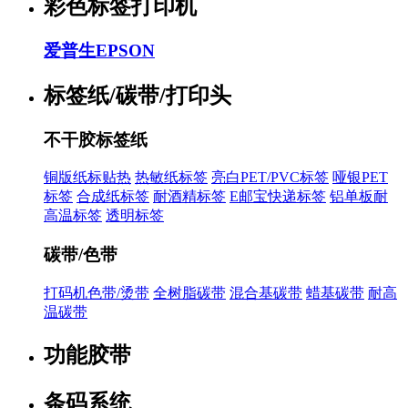
彩色标签打印机
爱普生EPSON
标签纸/碳带/打印头
不干胶标签纸
铜版纸标贴热
热敏纸标签
亮白PET/PVC标签
哑银PET
标签
合成纸标签
耐酒精标签
E邮宝快递标签
铝单板耐
高温标签
透明标签
碳带/色带
打码机色带/烫带
全树脂碳带
混合基碳带
蜡基碳带
耐高
温碳带
功能胶带
条码系统