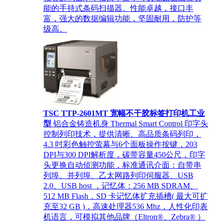
能的手持式条码扫描器。性能卓越，接口丰
富，强大的数据编辑功能，坚固耐用，防护等
级高。
TSC TTP-2601MT 宽幅不干胶标签打印机工业
型
铝合金铸造机身 Thermal Smart Control 印字头
控制列印技术，提供清晰、高品质条码列印，
4.3 吋彩色触控萤幕与6个面板操作按键，203
DPI与300 DPI解析度，碳带容量450公尺，印字
头更换自动侦测功能，标准通讯介面：自带串
列埠、并列埠、乙太网路列印伺服器、USB
2.0、USB host ，记忆体：256 MB SDRAM、
512 MB Flash，SD 卡记忆体扩充插槽( 最大可扩
充至32 GB )，高速处理器536 Mhz，人性化印表
机语言，可模拟其他品牌（Eltron®、Zebra® ）