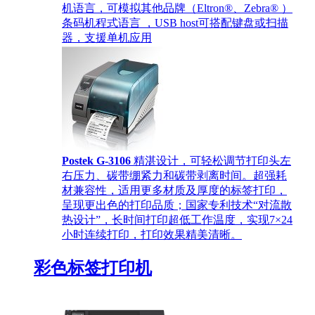
机语言，可模拟其他品牌（Eltron®、Zebra® ）
条码机程式语言 ，USB host可搭配键盘或扫描
器，支援单机应用
Postek G-3106
精湛设计，可轻松调节打印头左
右压力、碳带绷紧力和碳带剥离时间。超强耗
材兼容性，适用更多材质及厚度的标签打印，
呈现更出色的打印品质；国家专利技术“对流散
热设计”，长时间打印超低工作温度，实现7×24
小时连续打印，打印效果精美清晰。
彩色标签打印机