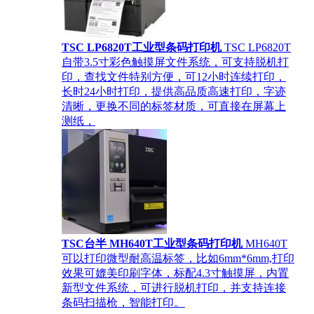
TSC LP6820T工业型条码打印机
TSC LP6820T
自带3.5寸彩色触摸屏文件系统，可支持脱机打
印，查找文件特别方便，可12小时连续打印，
长时24小时打印，提供高品质高速打印，字迹
清晰，更换不同的标签材质，可直接在屏幕上
测纸，
TSC台半 MH640T工业型条码打印机
MH640T
可以打印微型耐高温标签，比如6mm*6mm,打印
效果可媲美印刷字体，标配4.3寸触摸屏，内置
新型文件系统，可进行脱机打印，并支持连接
条码扫描枪，智能打印。