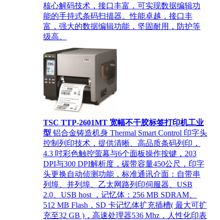
核心解码技术，接口丰富，可实现数据编辑功
能的手持式条码扫描器。性能卓越，接口丰
富，强大的数据编辑功能，坚固耐用，防护等
级高。
TSC TTP-2601MT 宽幅不干胶标签打印机工业
型
铝合金铸造机身 Thermal Smart Control 印字头
控制列印技术，提供清晰、高品质条码列印，
4.3 吋彩色触控萤幕与6个面板操作按键，203
DPI与300 DPI解析度，碳带容量450公尺，印字
头更换自动侦测功能，标准通讯介面：自带串
列埠、并列埠、乙太网路列印伺服器、USB
2.0、USB host ，记忆体：256 MB SDRAM、
512 MB Flash，SD 卡记忆体扩充插槽( 最大可扩
充至32 GB )，高速处理器536 Mhz，人性化印表