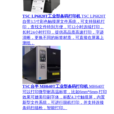
TSC LP6820T工业型条码打印机
TSC LP6820T
自带3.5寸彩色触摸屏文件系统，可支持脱机打
印，查找文件特别方便，可12小时连续打印，
长时24小时打印，提供高品质高速打印，字迹
清晰，更换不同的标签材质，可直接在屏幕上
测纸，
TSC台半 MH640T工业型条码打印机
MH640T
可以打印微型耐高温标签，比如6mm*6mm,打印
效果可媲美印刷字体，标配4.3寸触摸屏，内置
新型文件系统，可进行脱机打印，并支持连接
条码扫描枪，智能打印。