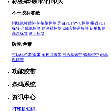
标签纸/碳带/打印头
不干胶标签纸
铜版纸标贴热
热敏纸标签
亮白PET/PVC标签
哑银PET
标签
合成纸标签
耐酒精标签
E邮宝快递标签
铝单板耐
高温标签
透明标签
碳带/色带
打码机色带/烫带
全树脂碳带
混合基碳带
蜡基碳带
耐高
温碳带
功能胶带
条码系统
资讯中心
打印机知识