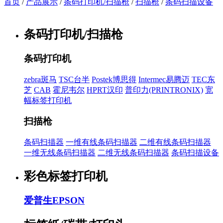
首页
/
产品展示
/
条码打印机/扫描枪
/
扫描枪
/
条码扫描设备
条码打印机/扫描枪
条码打印机
zebra斑马
TSC台半
Postek博思得
Intermec易腾迈
TEC东
芝
CAB
霍尼韦尔
HPRT汉印
普印力(PRINTRONIX)
宽
幅标签打印机
扫描枪
条码扫描器
一维有线条码扫描器
二维有线条码扫描器
一维无线条码扫描器
二维无线条码扫描器
条码扫描设备
彩色标签打印机
爱普生EPSON