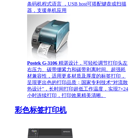
条码机程式语言 ，USB host可搭配键盘或扫描
器，支援单机应用
Postek G-3106
精湛设计，可轻松调节打印头左
右压力、碳带绷紧力和碳带剥离时间。超强耗
材兼容性，适用更多材质及厚度的标签打印，
呈现更出色的打印品质；国家专利技术“对流散
热设计”，长时间打印超低工作温度，实现7×24
小时连续打印，打印效果精美清晰。
彩色标签打印机