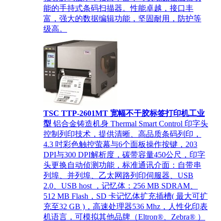
能的手持式条码扫描器。性能卓越，接口丰
富，强大的数据编辑功能，坚固耐用，防护等
级高。
TSC TTP-2601MT 宽幅不干胶标签打印机工业
型
铝合金铸造机身 Thermal Smart Control 印字头
控制列印技术，提供清晰、高品质条码列印，
4.3 吋彩色触控萤幕与6个面板操作按键，203
DPI与300 DPI解析度，碳带容量450公尺，印字
头更换自动侦测功能，标准通讯介面：自带串
列埠、并列埠、乙太网路列印伺服器、USB
2.0、USB host ，记忆体：256 MB SDRAM、
512 MB Flash，SD 卡记忆体扩充插槽( 最大可扩
充至32 GB )，高速处理器536 Mhz，人性化印表
机语言，可模拟其他品牌（Eltron®、Zebra® ）