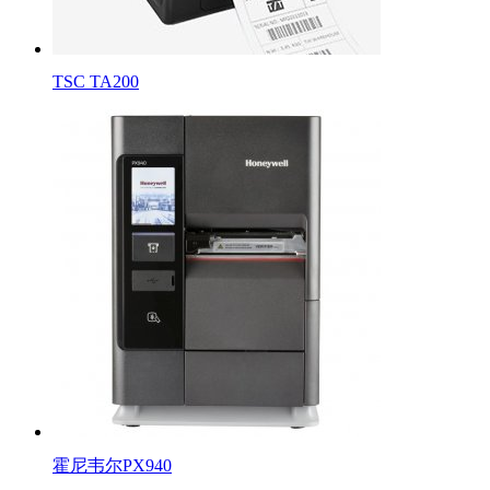
TSC TA200
霍尼韦尔PX940