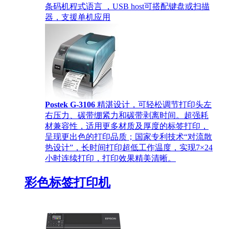
条码机程式语言 ，USB host可搭配键盘或扫描
器，支援单机应用
Postek G-3106
精湛设计，可轻松调节打印头左
右压力、碳带绷紧力和碳带剥离时间。超强耗
材兼容性，适用更多材质及厚度的标签打印，
呈现更出色的打印品质；国家专利技术“对流散
热设计”，长时间打印超低工作温度，实现7×24
小时连续打印，打印效果精美清晰。
彩色标签打印机