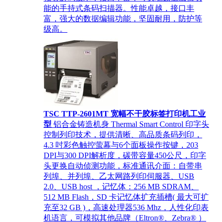
能的手持式条码扫描器。性能卓越，接口丰
富，强大的数据编辑功能，坚固耐用，防护等
级高。
TSC TTP-2601MT 宽幅不干胶标签打印机工业
型
铝合金铸造机身 Thermal Smart Control 印字头
控制列印技术，提供清晰、高品质条码列印，
4.3 吋彩色触控萤幕与6个面板操作按键，203
DPI与300 DPI解析度，碳带容量450公尺，印字
头更换自动侦测功能，标准通讯介面：自带串
列埠、并列埠、乙太网路列印伺服器、USB
2.0、USB host ，记忆体：256 MB SDRAM、
512 MB Flash，SD 卡记忆体扩充插槽( 最大可扩
充至32 GB )，高速处理器536 Mhz，人性化印表
机语言，可模拟其他品牌（Eltron®、Zebra® ）