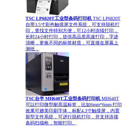
TSC LP6820T工业型条码打印机
TSC LP6820T
自带3.5寸彩色触摸屏文件系统，可支持脱机打
印，查找文件特别方便，可12小时连续打印，
长时24小时打印，提供高品质高速打印，字迹
清晰，更换不同的标签材质，可直接在屏幕上
测纸，
TSC台半 MH640T工业型条码打印机
MH640T
可以打印微型耐高温标签，比如6mm*6mm,打印
效果可媲美印刷字体，标配4.3寸触摸屏，内置
新型文件系统，可进行脱机打印，并支持连接
条码扫描枪，智能打印。