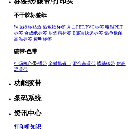
标签纸/碳带/打印头
不干胶标签纸
铜版纸标贴热
热敏纸标签
亮白PET/PVC标签
哑银PET
标签
合成纸标签
耐酒精标签
E邮宝快递标签
铝单板耐
高温标签
透明标签
碳带/色带
打码机色带/烫带
全树脂碳带
混合基碳带
蜡基碳带
耐高
温碳带
功能胶带
条码系统
资讯中心
打印机知识