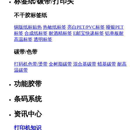
标签纸/碳带/打印头
不干胶标签纸
铜版纸标贴热
热敏纸标签
亮白PET/PVC标签
哑银PET
标签
合成纸标签
耐酒精标签
E邮宝快递标签
铝单板耐
高温标签
透明标签
碳带/色带
打码机色带/烫带
全树脂碳带
混合基碳带
蜡基碳带
耐高
温碳带
功能胶带
条码系统
资讯中心
打印机知识