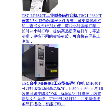
TSC LP6820T工业型条码打印机
TSC LP6820T
自带3.5寸彩色触摸屏文件系统，可支持脱机打
印，查找文件特别方便，可12小时连续打印，
长时24小时打印，提供高品质高速打印，字迹
清晰，更换不同的标签材质，可直接在屏幕上
测纸，
TSC台半 MH640T工业型条码打印机
MH640T
可以打印微型耐高温标签，比如6mm*6mm,打印
效果可媲美印刷字体，标配4.3寸触摸屏，内置
新型文件系统，可进行脱机打印，并支持连接
条码扫描枪，智能打印。