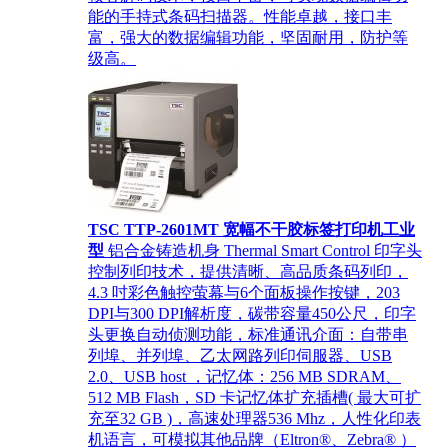
能的手持式条码扫描器。性能卓越，接口丰
富，强大的数据编辑功能，坚固耐用，防护等
级高。
TSC TTP-2601MT 宽幅不干胶标签打印机工业
型
铝合金铸造机身 Thermal Smart Control 印字头
控制列印技术，提供清晰、高品质条码列印，
4.3 吋彩色触控萤幕与6个面板操作按键，203
DPI与300 DPI解析度，碳带容量450公尺，印字
头更换自动侦测功能，标准通讯介面：自带串
列埠、并列埠、乙太网路列印伺服器、USB
2.0、USB host ，记忆体：256 MB SDRAM、
512 MB Flash，SD 卡记忆体扩充插槽( 最大可扩
充至32 GB )，高速处理器536 Mhz，人性化印表
机语言，可模拟其他品牌（Eltron®、Zebra® ）