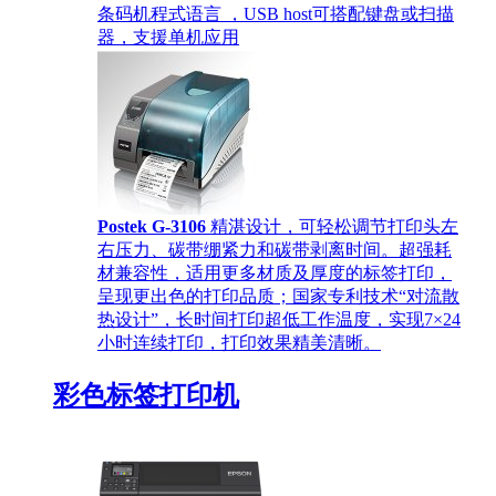
条码机程式语言 ，USB host可搭配键盘或扫描
器，支援单机应用
Postek G-3106
精湛设计，可轻松调节打印头左
右压力、碳带绷紧力和碳带剥离时间。超强耗
材兼容性，适用更多材质及厚度的标签打印，
呈现更出色的打印品质；国家专利技术“对流散
热设计”，长时间打印超低工作温度，实现7×24
小时连续打印，打印效果精美清晰。
彩色标签打印机