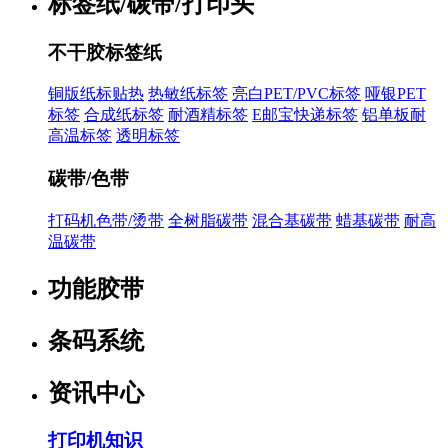
标签纸/碳带/打印头
不干胶标签纸
铜版纸标贴热
热敏纸标签
亮白PET/PVC标签
哑银PET
标签
合成纸标签
耐酒精标签
E邮宝快递标签
铝单板耐
高温标签
透明标签
碳带/色带
打码机色带/烫带
全树脂碳带
混合基碳带
蜡基碳带
耐高
温碳带
功能胶带
条码系统
资讯中心
打印机知识