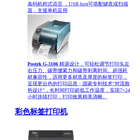
条码机程式语言 ，USB host可搭配键盘或扫描
器，支援单机应用
Postek G-3106
精湛设计，可轻松调节打印头左
右压力、碳带绷紧力和碳带剥离时间。超强耗
材兼容性，适用更多材质及厚度的标签打印，
呈现更出色的打印品质；国家专利技术“对流散
热设计”，长时间打印超低工作温度，实现7×24
小时连续打印，打印效果精美清晰。
彩色标签打印机