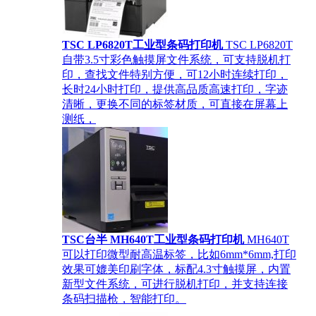
TSC LP6820T工业型条码打印机
TSC LP6820T
自带3.5寸彩色触摸屏文件系统，可支持脱机打
印，查找文件特别方便，可12小时连续打印，
长时24小时打印，提供高品质高速打印，字迹
清晰，更换不同的标签材质，可直接在屏幕上
测纸，
TSC台半 MH640T工业型条码打印机
MH640T
可以打印微型耐高温标签，比如6mm*6mm,打印
效果可媲美印刷字体，标配4.3寸触摸屏，内置
新型文件系统，可进行脱机打印，并支持连接
条码扫描枪，智能打印。