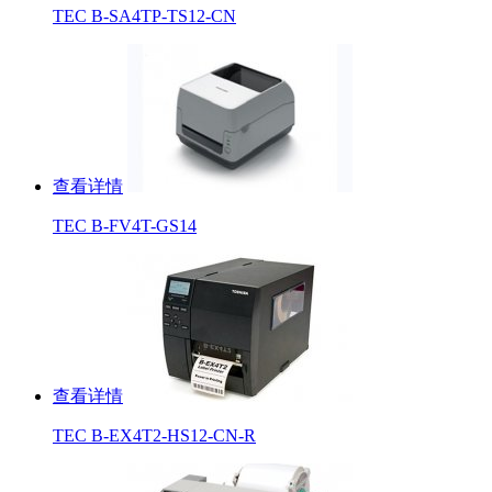
TEC B-SA4TP-TS12-CN
查看详情
TEC B-FV4T-GS14
查看详情
TEC B-EX4T2-HS12-CN-R