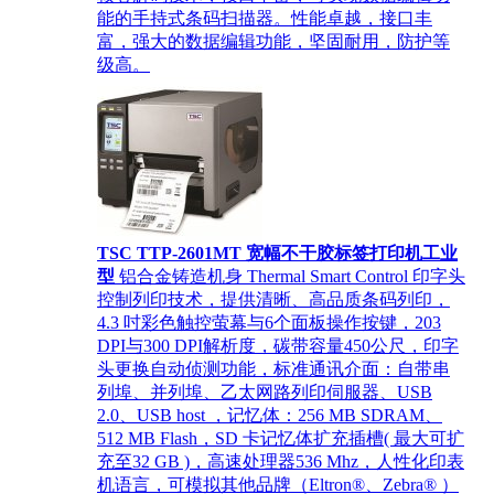
能的手持式条码扫描器。性能卓越，接口丰
富，强大的数据编辑功能，坚固耐用，防护等
级高。
TSC TTP-2601MT 宽幅不干胶标签打印机工业
型
铝合金铸造机身 Thermal Smart Control 印字头
控制列印技术，提供清晰、高品质条码列印，
4.3 吋彩色触控萤幕与6个面板操作按键，203
DPI与300 DPI解析度，碳带容量450公尺，印字
头更换自动侦测功能，标准通讯介面：自带串
列埠、并列埠、乙太网路列印伺服器、USB
2.0、USB host ，记忆体：256 MB SDRAM、
512 MB Flash，SD 卡记忆体扩充插槽( 最大可扩
充至32 GB )，高速处理器536 Mhz，人性化印表
机语言，可模拟其他品牌（Eltron®、Zebra® ）