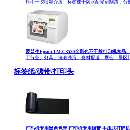
种不干胶喷墨介质，标签速干防水耐光耐刮蹭，分辨率最高为1
爱普生Epson TM-C3520全彩色不干胶打印
工行业、灯具、洗漱洗浴、食材配送、展会、景区门
标签纸/碳带/打印头
打码机专用黑色色带 打印机专用碳带 手压式打码