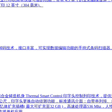
12 英寸（304 毫米)。
解码技术，接口丰富，可实现数据编辑功能的手持式条码扫描器
合金铸造机身 Thermal Smart Control 印字头控制列印
量450公尺，印字头更换自动侦测功能，标准通讯介面：自带串列埠、并列埠
D 卡记忆体扩充插槽( 最大可扩充至32 GB )，高速处理器536 Mhz
，支援单机应用