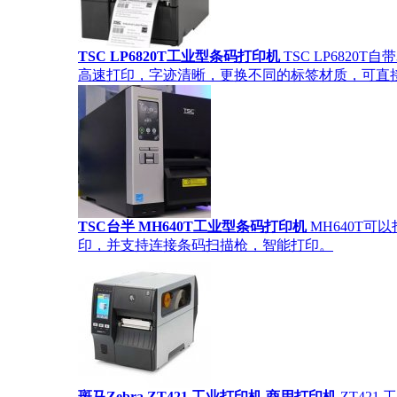
TSC LP6820T工业型条码打印机
TSC LP682
高速打印，字迹清晰，更换不同的标签材质，可直
TSC台半 MH640T工业型条码打印机
MH640T
印，并支持连接条码扫描枪，智能打印。
斑马Zebra ZT421 工业打印机 商用打印机
ZT42