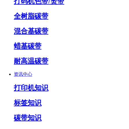
打码机色带/烫带
全树脂碳带
混合基碳带
蜡基碳带
耐高温碳带
资讯中心
打印机知识
标签知识
碳带知识