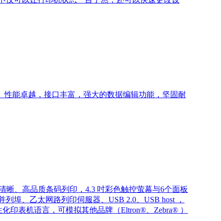
。性能卓越，接口丰富，强大的数据编辑功能，坚固耐
技术，提供清晰、高品质条码列印，4.3 吋彩色触控萤幕与6个面板
、乙太网路列印伺服器、USB 2.0、USB host ，
，人性化印表机语言，可模拟其他品牌（Eltron®、Zebra® ）