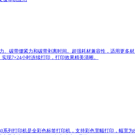
力、碳带绷紧力和碳带剥离时间。超强耗材兼容性，适用更多材
实现7×24小时连续打印，打印效果精美清晰。
-C6530系列打印机是全彩色标签打印机，支持彩色宽幅打印，幅宽为8英