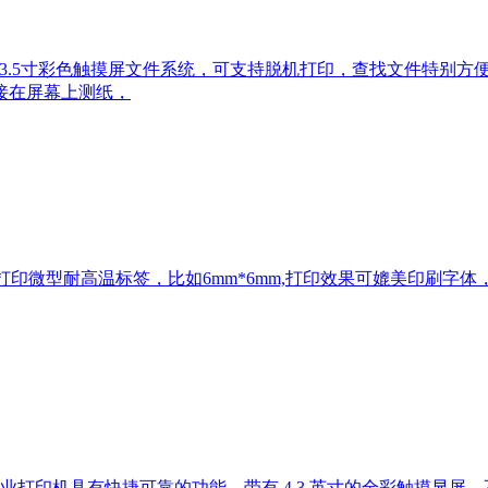
0T自带3.5寸彩色触摸屏文件系统，可支持脱机打印，查找文件特别
接在屏幕上测纸，
可以打印微型耐高温标签，比如6mm*6mm,打印效果可媲美印刷字
1 工业打印机具有快捷可靠的功能，带有 4.3 英寸的全彩触摸