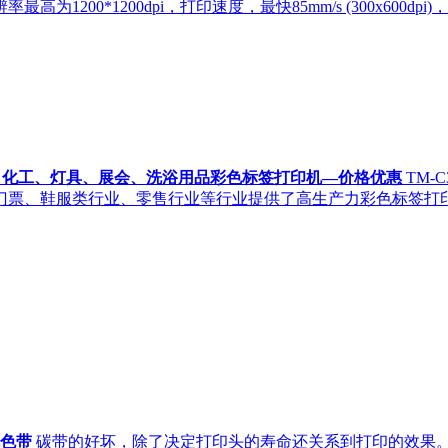
200*1200dpi，打印速度，最快85mm/s (300x600d
机食品、化工、灯具、展会、洗浴用品彩色标签打印机—价格优惠
TM
票、鞋服类行业、零售行业等行业提供了高生产力彩色标签打印，
机色带
碳带的好坏，除了决定打印头的寿命还关系到打印的效果