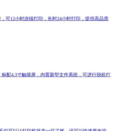
方便，可12小时连续打印，长时24小时打印，提供高品质
体，标配4.3寸触摸屏，内置新型文件系统，可进行脱机打
显屏，不仅可以让打印机状态一目了然，还可以快速更改设