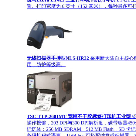
置。打印宽度为 6 英寸（152 毫米），每秒最多可打印 
无线扫描器手持型NLS-HR32
采用新大陆自主核心
用，防护等级高。
TSC TTP-2601MT 宽幅不干胶标签打印机工业型
铝
操作按键，203 DPI与300 DPI解析度，碳带容
记忆体：256 MB SDRAM、512 MB Flash，S
条码机程式语言 ，USB host可搭配键盘或扫描器